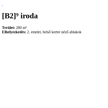
[B2]⁹ iroda
Terület:
280 m²
Elhelyezkedés:
2. emelet, belső kertre néző ablakok