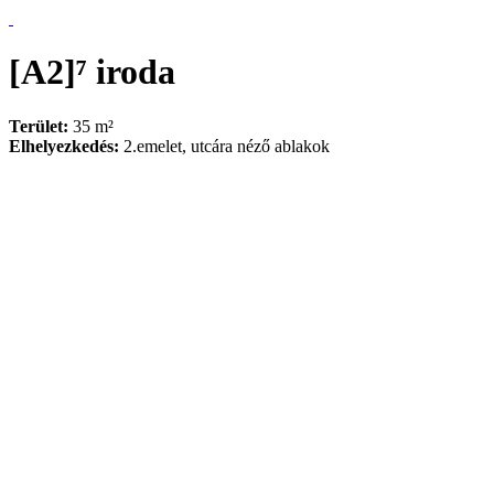
[A2]⁷ iroda
Terület:
35 m²
Elhelyezkedés:
2.emelet, utcára néző ablakok